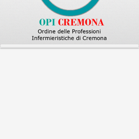
Bilancio preventivo e
consuntivo
Anno 2026
Preventivo 202
6
-
Rendiconto 2026
Anno 2025
Preventivo 202
5
-
Rendiconto 2025
Anno 2024
Preventivo 2024
-
Rendiconto
2024