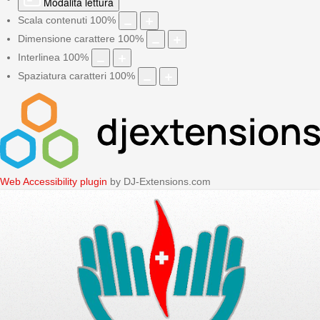
Modalità lettura
Scala contenuti
100
%
Dimensione carattere
100
%
Interlinea
100
%
Spaziatura caratteri
100
%
Web Accessibility plugin
by DJ-Extensions.com