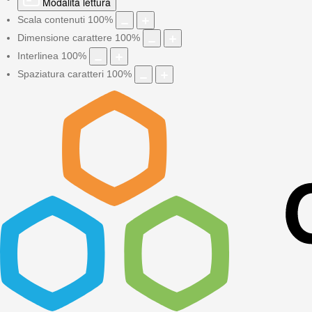
Modalità lettura
Scala contenuti
100
%
Dimensione carattere
100
%
Interlinea
100
%
Spaziatura caratteri
100
%