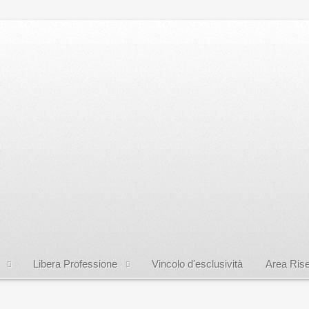
Libera Professione
Vincolo d'esclusività
Area Rise